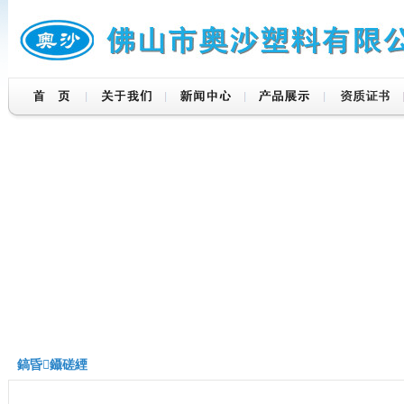
鎬昏鑷磋緸