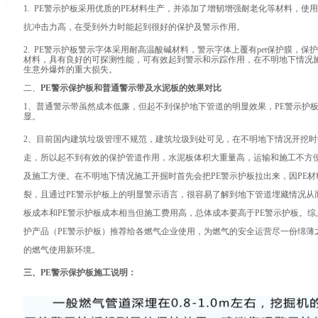
1. PE警示护板采用优质的PE材料生产，并添加了增韧增强耐老化等材料，
抗冲击力高，在受到外力时能起到很好的保护及警示作用。
2. PE警示护板警示字体采用耐高温酸碱材料，警示字体上覆有pet保护膜，
材料，具有良好的可探测性能，可有效起到警示和示踪作用，在不明地下情况
生意外爆炸的重大损失。
二、
PE警示保护板和普通警示带及水泥板的效果对比
1、普通警示带虽然成本低廉，但起不到保护地下管道的明显效果，PE警示护
显。
2、目前国内建筑垃圾管理不规范，建筑垃圾到处可见，在不明地下情况开挖
走，所以起不到有效的保护管道作用，水泥板体积大重量高，运输和施工不方便
及施工方便。在不明地下情况施工开掘时首先会把PE警示护板拉出来，因PE
裂，且通过PE警示护板上的明显警示语言，很容易了解到地下管道埋藏情况从
板成本和PE警示护板成本相当但施工费用高，总体成本要高于PE警示护板。
护产品（PE警示护板）推荐给各燃气企业使用，为燃气的安全运营尽一份绵薄
的燃气使用新环境。
三、PE警示保护板施工说明：