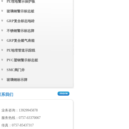
PE埋地警示保护板
玻璃钢警示标志桩
GRP复合标志地砖
不锈钢警示标志牌
GRP复合燃气表箱
PE地埋管道示踪线
PVC塑钢警示标志桩
SMC阀门井
玻璃钢标示牌
联系我们
业务咨询：13929945878
服务热线：0757-63370067
传真：0757-85437317