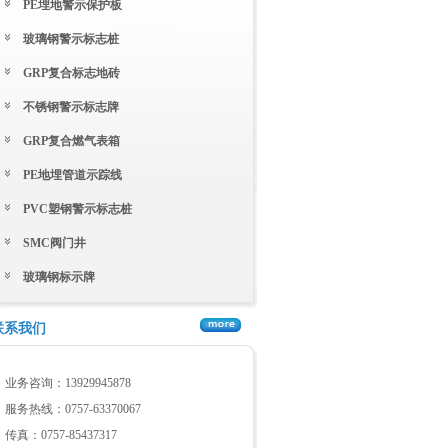
PE埋地警示保护板
玻璃钢警示标志桩
GRP复合标志地砖
不锈钢警示标志牌
GRP复合燃气表箱
PE地埋管道示踪线
PVC塑钢警示标志桩
SMC阀门井
玻璃钢标示牌
联系我们
业务咨询：13929945878
服务热线：0757-63370067
传真：0757-85437317