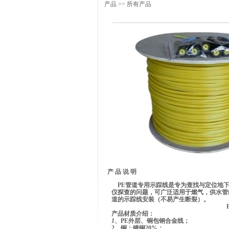
产品
>> 所有产品
产 品 说 明
PE管道专用示踪线是专为查找与定位地
仪探查的问题，可广泛适用于燃气，供水管
道的示踪线安装（不易产生断裂）。
PE
产品材质介绍：
1
、PE外层、铜包钢合金线；
2、铜：镀铜20%；